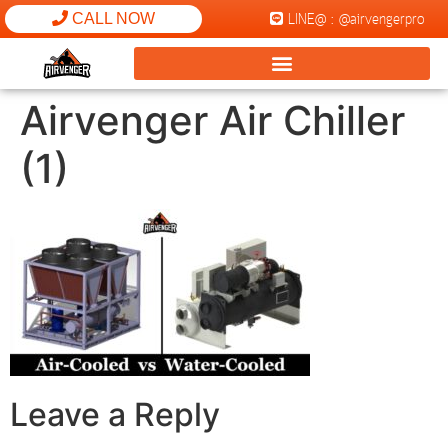
LINE@ : @airvengerpro
CALL NOW
Airvenger Air Chiller
(1)
Leave a Reply