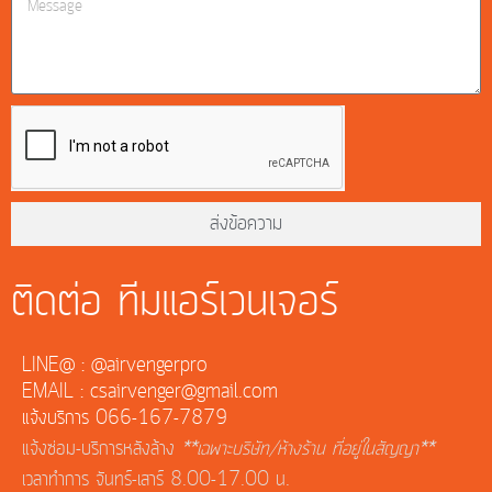
ส่งข้อความ
ติดต่อ ทีมแอร์เวนเจอร์
LINE@ : @airvengerpro
EMAIL : csairvenger@gmail.com
แจ้งบริการ 066-167-7879
แจ้งซ่อม-บริการหลังล้าง
**เฉพาะบริษัท/ห้างร้าน ที่อยู่ในสัญญา**
เวลาทำการ จันทร์-เสาร์ 8.00-17.00 น.