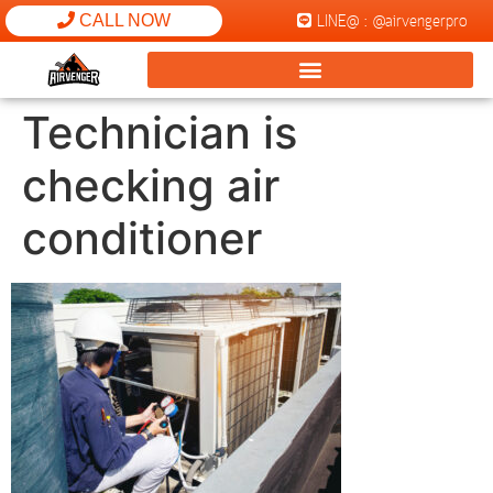
LINE@ : @airvengerpro
CALL NOW
Technician is
checking air
conditioner