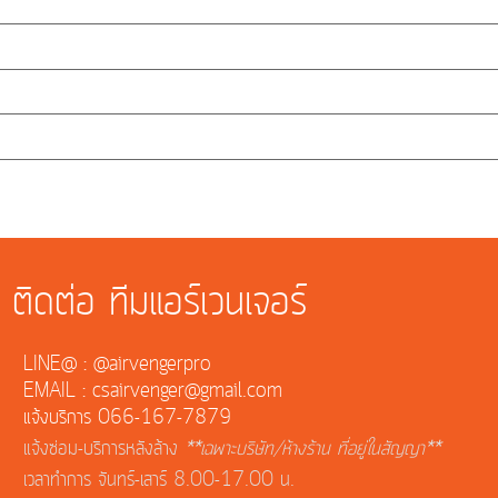
ติดต่อ ทีมแอร์เวนเจอร์
LINE@ : @airvengerpro
EMAIL : csairvenger@gmail.com
แจ้งบริการ 066-167-7879
แจ้งซ่อม-บริการหลังล้าง
**เฉพาะบริษัท/ห้างร้าน ที่อยู่ในสัญญา**
เวลาทำการ จันทร์-เสาร์ 8.00-17.00 น.