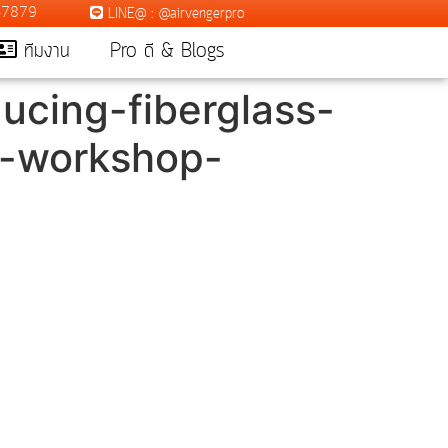
7-7879
LINE@ : @airvengerpro
ทีมงาน
Pro ดี & Blogs
ucing-fiberglass-
g-workshop-