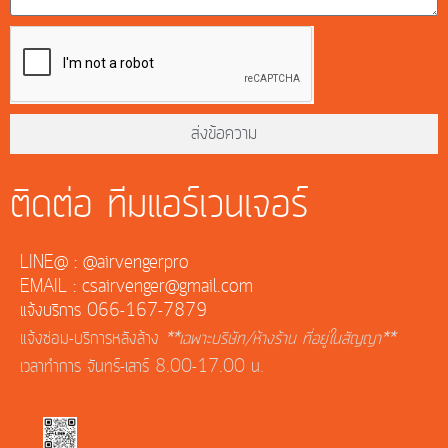
ส่งข้อความ
ติดต่อ ทีมแอร์เวนเจอร์
LINE@ : @airvengerpro
EMAIL : csairvenger@gmail.com
แจ้งบริการ 066-167-7879
แจ้งซ่อม-บริการหลังล้าง
**เฉพาะบริษัท/ห้างร้าน ที่อยู่ในสัญญา**
เวลาทำการ จันทร์-เสาร์ 8.00-17.00 น.