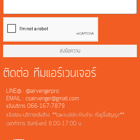
ส่งข้อความ
ติดต่อ ทีมแอร์เวนเจอร์
LINE@ : @airvengerpro
EMAIL : csairvenger@gmail.com
แจ้งบริการ 066-167-7879
แจ้งซ่อม-บริการหลังล้าง
**เฉพาะบริษัท/ห้างร้าน ที่อยู่ในสัญญา**
เวลาทำการ จันทร์-เสาร์ 8.00-17.00 น.