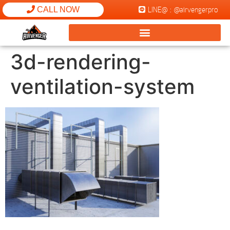
LINE@ : @airvengerpro
CALL NOW
3d-rendering-
ventilation-system