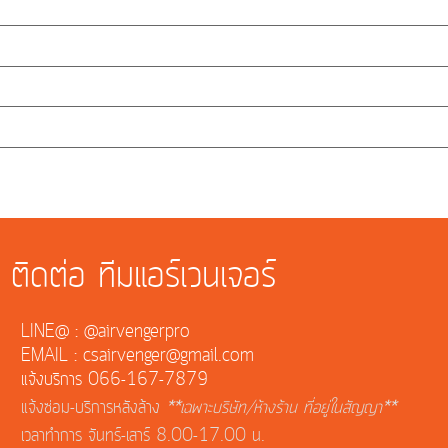
ติดต่อ ทีมแอร์เวนเจอร์
LINE@ : @airvengerpro
EMAIL : csairvenger@gmail.com
แจ้งบริการ 066-167-7879
แจ้งซ่อม-บริการหลังล้าง
**เฉพาะบริษัท/ห้างร้าน ที่อยู่ในสัญญา**
เวลาทำการ จันทร์-เสาร์ 8.00-17.00 น.