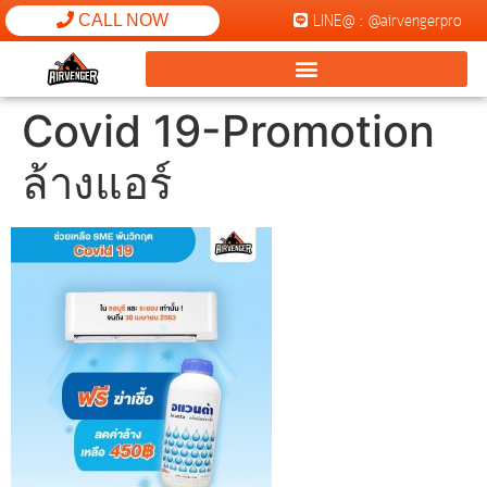
LINE@ : @airvengerpro
CALL NOW
Covid 19-Promotion
ล้างแอร์