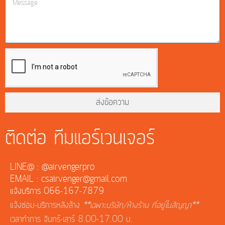
ส่งข้อความ
ติดต่อ ทีมแอร์เวนเจอร์
LINE@ : @airvengerpro
EMAIL : csairvenger@gmail.com
แจ้งบริการ 066-167-7879
แจ้งซ่อม-บริการหลังล้าง
**เฉพาะบริษัท/ห้างร้าน ที่อยู่ในสัญญา**
เวลาทำการ จันทร์-เสาร์ 8.00-17.00 น.