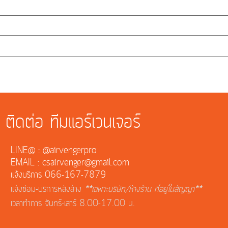
ติดต่อ ทีมแอร์เวนเจอร์
LINE@ : @airvengerpro
EMAIL : csairvenger@gmail.com
แจ้งบริการ 066-167-7879
แจ้งซ่อม-บริการหลังล้าง
**เฉพาะบริษัท/ห้างร้าน ที่อยู่ในสัญญา**
เวลาทำการ จันทร์-เสาร์ 8.00-17.00 น.