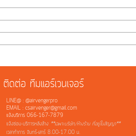
ติดต่อ ทีมแอร์เวนเจอร์
LINE@ : @airvengerpro
EMAIL : csairvenger@gmail.com
แจ้งบริการ 066-167-7879
แจ้งซ่อม-บริการหลังล้าง
**เฉพาะบริษัท/ห้างร้าน ที่อยู่ในสัญญา**
เวลาทำการ จันทร์-เสาร์ 8.00-17.00 น.