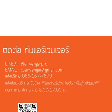
ติดต่อ ทีมแอร์เวนเจอร์
LINE@ : @airvengerpro
EMAIL : csairvenger@gmail.com
แจ้งบริการ 066-167-7879
แจ้งซ่อม-บริการหลังล้าง
**เฉพาะบริษัท/ห้างร้าน ที่อยู่ในสัญญา**
เวลาทำการ จันทร์-เสาร์ 8.00-17.00 น.