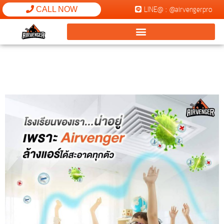
LINE@ : @airvengerpro
CALL NOW