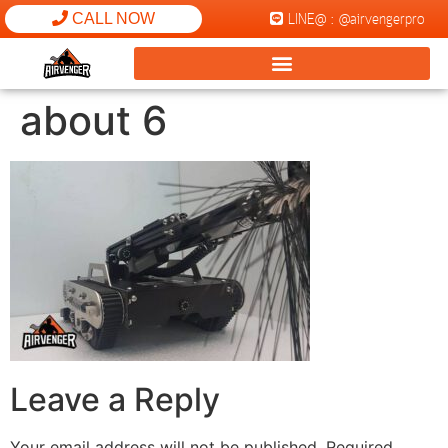
LINE@ : @airvengerpro
CALL NOW
about 6
Leave a Reply
Your email address will not be published.
Required