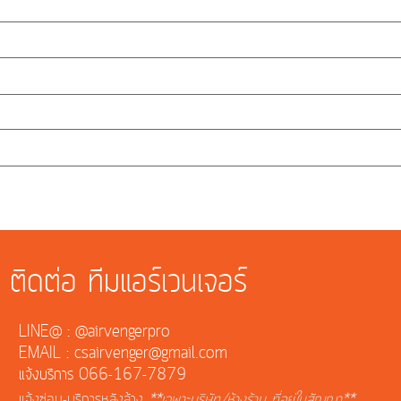
ติดต่อ ทีมแอร์เวนเจอร์
LINE@ : @airvengerpro
EMAIL : csairvenger@gmail.com
แจ้งบริการ 066-167-7879
แจ้งซ่อม-บริการหลังล้าง
**เฉพาะบริษัท/ห้างร้าน ที่อยู่ในสัญญา**